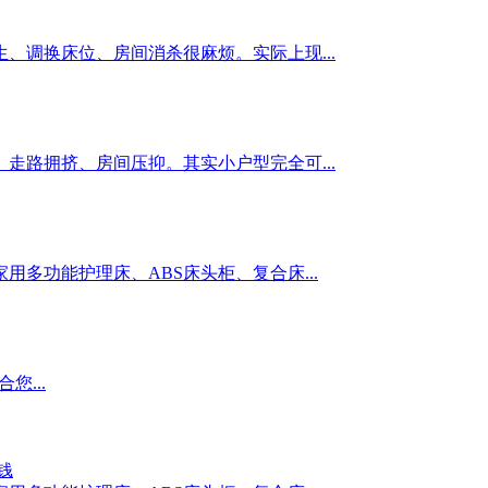
、调换床位、房间消杀很麻烦。实际上现...
走路拥挤、房间压抑。其实小户型完全可...
多功能护理床、ABS床头柜、复合床...
合您...
钱