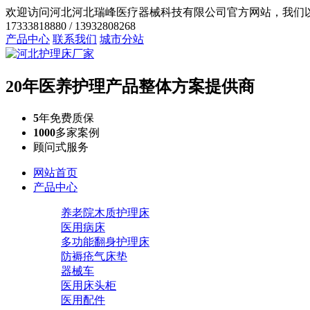
欢迎访问河北河北瑞峰医疗器械科技有限公司官方网站，我们
17333818880 / 13932808268
产品中心
联系我们
城市分站
20年医养护理产品整体方案提供商
5
年免费质保
1000
多家案例
顾问式服务
网站首页
产品中心
养老院木质护理床
医用病床
多功能翻身护理床
防褥疮气床垫
器械车
医用床头柜
医用配件