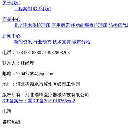
关于我们
工程案例
联系我们
产品中心
养老院木质护理床
医用病床
多功能翻身护理床
防褥疮气
新闻中心
新闻资讯
行业动态
技术支持
城市分站
电话：17333818880 / 13932808268
联系人：杜经理
邮箱：756477694@qq.com
地址：河北省衡水市冀州区银泰工业园
版权所有：河北瑞峰医疗器械科技有限公司
ICP备案号：冀ICP备2021016365号-2
电话
咨询热线