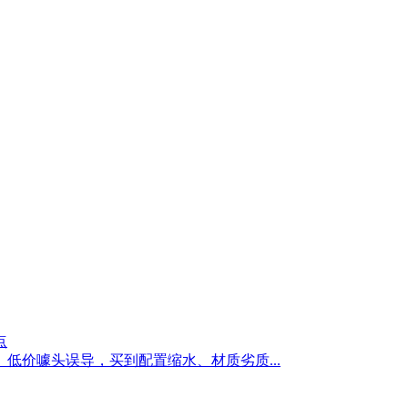
点
低价噱头误导，买到配置缩水、材质劣质...